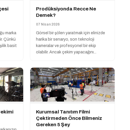
çesi
Prodüksiyonda Recce Ne
Demek?
07 Nisan 2026
oğu marka
Görsel bir şölen yaratmak için elinizde
dir. Çünkü
harika bir senaryo, son teknoloji
şilik basit
kameralar ve profesyonel bir ekip
olabilir. Ancak çekim yapacağını...
Çekimi
Kurumsal Tanıtım Filmi
Çektirmeden Önce Bilmeniz
Gereken 5 Şey
arkanızın