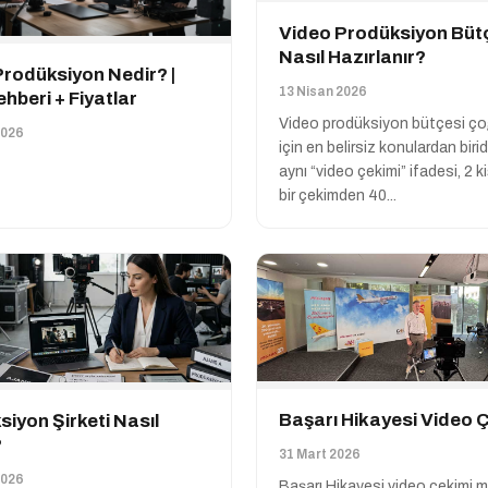
Video Prodüksiyon Büt
Nasıl Hazırlanır?
rodüksiyon Nedir? |
13 Nisan 2026
hberi + Fiyatlar
Video prodüksiyon bütçesi ç
2026
için en belirsiz konulardan biri
aynı “video çekimi” ifadesi, 2 ki
bir çekimden 40...
Başarı Hikayesi Video 
iyon Şirketi Nasıl
?
31 Mart 2026
2026
Başarı Hikayesi video çekimi m