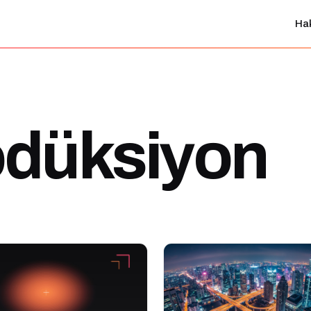
Ha
odüksiyon