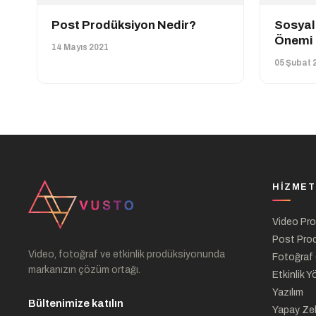
Post Prodüksiyon Nedir?
Sosyal
Önemi
14 Mayıs 2021
05 Şubat 
HIZMET
Video Pr
Post Pro
Video, fotoğraf ve etkinlik prodüksiyonunda
Fotoğraf
markanızın çözüm ortağı.
Etkinlik Y
Yazılım
Bültenimize katılın
Yapay Ze