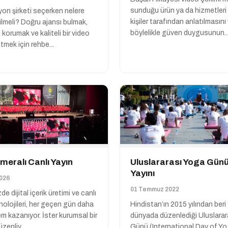
sunduğu ürün ya da hizmetler
on şirketi seçerken nelere
kişiler tarafından anlatılmasını
ilmeli? Doğru ajansı bulmak,
böylelikle güven duygusunun..
 korumak ve kaliteli bir video
etmek için rehbe...
eralı Canlı Yayın
Uluslararası Yoga Günü
Yayını
026
01 Temmuz 2022
 dijital içerik üretimi ve canlı
nolojileri, her geçen gün daha
Hindistan’ın 2015 yılından beri
m kazanıyor. İster kurumsal bir
dünyada düzenlediği Uluslara
zenliy...
Günü (International Day of Y