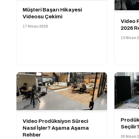
Müşteri Başarı Hikayesi
Videosu Çekimi
Video P
17 Nisan 2026
2026 Re
13 Nisan 
Prodüks
Video Prodüksiyon Süreci
Seçilir
Nasıl İşler? Aşama Aşama
Rehber
05 Nisan 