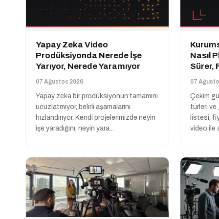
Yapay Zeka Video
Kurums
Prodüksiyonda Nerede İşe
Nasıl P
Yarıyor, Nerede Yaramıyor
Sürer, 
07 Ağustos 2026
07 Ağusto
Yapay zeka bir prodüksiyonun tamamını
Çekim gü
ucuzlatmıyor, belirli aşamalarını
türleri ve
hızlandırıyor. Kendi projelerimizde neyin
listesi, f
işe yaradığını, neyin yara...
video ile