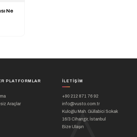
sı Ne
ER PLATFORMLAR
İLETIŞIM
ama
+90 212 871 76 92
siz Araçlar
info@vusto.com.tr
Kuloğlu Mah. Güllabici Sokak
16/3 Cihangir, İstanbul
Bize Ulaşın