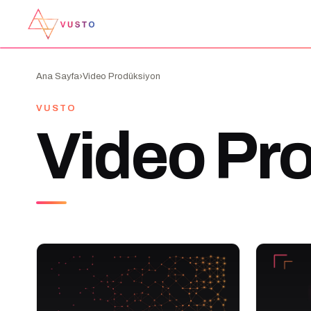
›
Ana Sayfa
Video Prodüksiyon
VUSTO
Video Pr