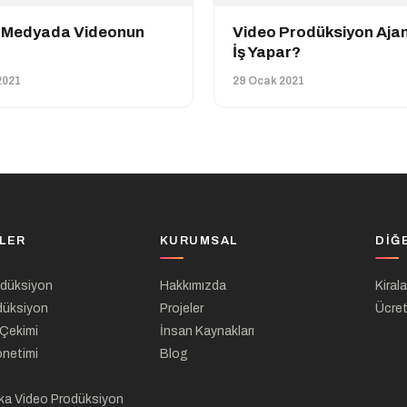
 Medyada Videonun
Video Prodüksiyon Ajan
İş Yapar?
2021
29 Ocak 2021
LER
KURUMSAL
DIĞ
odüksiyon
Hakkımızda
Kiral
düksiyon
Projeler
Ücret
 Çekimi
İnsan Kaynakları
önetimi
Blog
ka Video Prodüksiyon