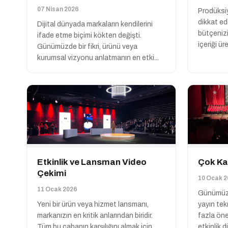
07 Nisan 2026
Prodüksiy
dikkat ed
Dijital dünyada markaların kendilerini
bütçenizi
ifade etme biçimi kökten değişti.
içeriği ür
Günümüzde bir fikri, ürünü veya
kurumsal vizyonu anlatmanın en etki...
Etkinlik ve Lansman Video
Çok Kam
Çekimi
10 Ocak 2
11 Ocak 2026
Günümüzde
Yeni bir ürün veya hizmet lansmanı,
yayın tek
markanızın en kritik anlarından biridir.
fazla öne
Tüm bu çabanın karşılığını almak için,
etkinlik dü