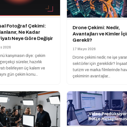
al Fotoğraf Çekimi:
Drone Çekimi: Nedir,
lanlanır, Ne Kadar
Avantajları ve Kimler İç
Fiyatı Neye Göre Değişir
Gerekli?
s 2026
17 Mayıs 2026
nü karışmasın diye: çekim
Drone çekimi nedir, ne işe yara
 gerçekçi süreler, hazırlık
sektörler için gereklidir? İnşaat,
iyatı belirleyen üç kalem ve
turizm ve marka filmlerinde ha
 aynı gün çekim konu...
çekiminin avantajlar...