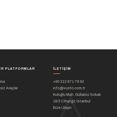
ER PLATFORMLAR
İLETIŞIM
ama
+90 212 871 76 92
siz Araçlar
info@vusto.com.tr
Kuloğlu Mah. Güllabici Sokak
16/3 Cihangir, İstanbul
Bize Ulaşın