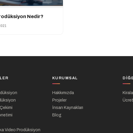
rodüksiyon Nedir?
2021
LER
KURUMSAL
DIĞ
odüksiyon
Hakkımızda
Kiral
düksiyon
Projeler
Ücret
 Çekimi
İnsan Kaynakları
önetimi
Blog
ka Video Prodüksiyon