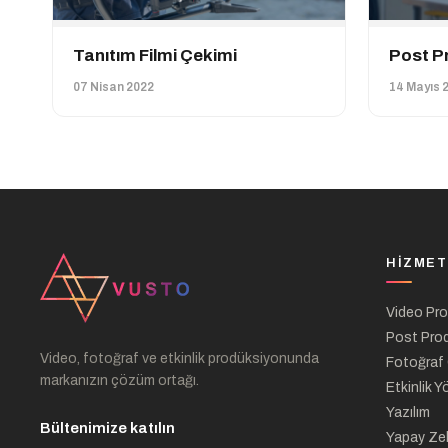
Tanıtım Filmi Çekimi
Post P
07 Nisan 2022
14 Mayıs 
HIZMET
Video Pr
Post Pro
Video, fotoğraf ve etkinlik prodüksiyonunda
Fotoğraf
markanızın çözüm ortağı.
Etkinlik Y
Yazılım
Bültenimize katılın
Yapay Ze